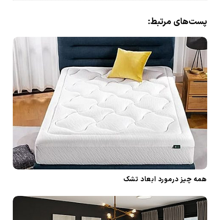
ر
پست‌های مرتبط:
د
ر
پ
س
ت‌
ه
ا
همه چیز درمورد ابعاد تشک