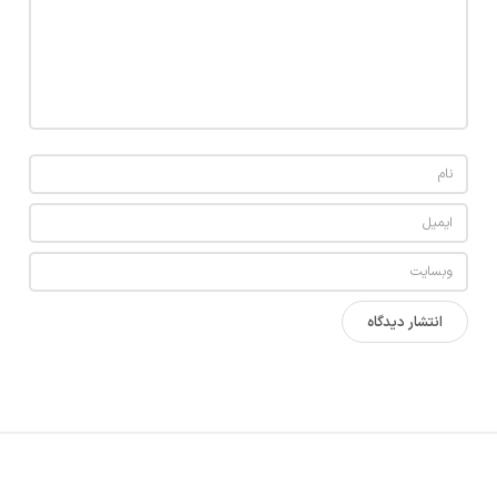
ا
ز
ا
ن
و
ا
ع
ت
خ
ت
ه
ا
ا
ز
ب
ز