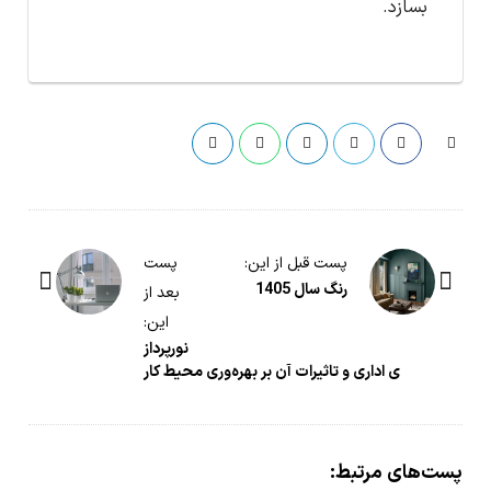
بسازد.
گ
پست قبل از این:
پست
ش
رنگ سال 1405
بعد از
ت
این:
و
نورپرداز
ی اداری و تاثیرات آن بر بهره‌وری محیط کار
گ
ذ
ا
ر
پست‌های مرتبط: