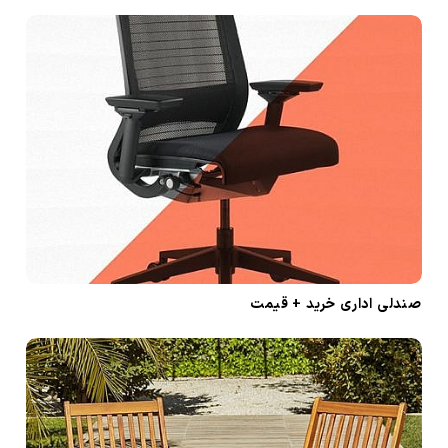
د
ر
پ
س
ت‌
ه
ا
صندلی اداری خرید + قیمت