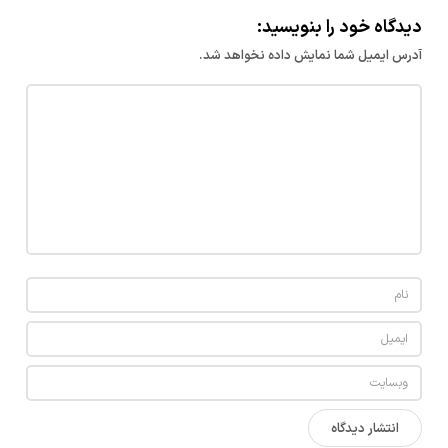
ا
دیدگاه خود را بنویسید:
ن
آدرس ایمیل شما نمایش داده نخواهد شد.
ه
ش
ی
ک
چ
ه
و
س
ا
ی
ل
ی
د
ا
ر