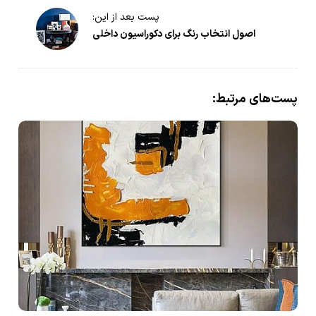
و
پست بعد از این:
گ
اصول انتخاب رنگ برای دکوراسیون داخلی
ذ
ا
ر
پست‌های مرتبط:
د
ر
پ
س
ت‌
ه
ا