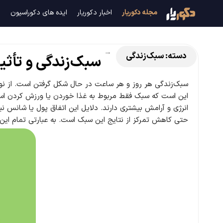
م
مجله دکوریار
اخبار دکوریار
ایده های دکوراسیون
د
ج
→
دسته:
سبک‌زندگی
سبک‌زندگی و تأثیر
ل
ه
سبک‌زندگی هر روز و هر ساعت در حال شکل گرفتن است. از نو
این است که سبک فقط مربوط به غذا خوردن یا ورزش کردن است
د
انرژی و آرامش بیشتری دارند. دلایل این اتفاق پول یا شانس ن
حتی کاهش تمرکز از نتایج این سبک است. به عبارتی تمام این 
ک
و
ر
ی